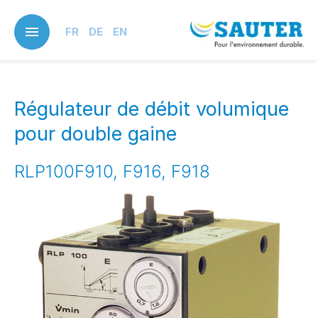
Skip
to
FR
DE
EN
main
content
Régulateur de débit volumique
pour double gaine
RLP100F910, F916, F918