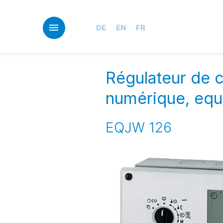
Skip
to
main
DE
EN
FR
content
Régulateur de c
numérique, equ
EQJW 126