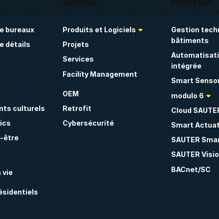
Services
Innovation
e bureaux
Produits et Logiciels
Gestion tech
bâtiments
 détails
Projets
Automatisati
Services
intégrée
Facility Management
Smart Sensor
OEM
modulo 6
ts culturels
Retrofit
Cloud SAUTE
ics
Cybersécurité
Smart Actua
n-être
SAUTER Smar
SAUTER Visio
BACnet/SC
 vie
sidentiels