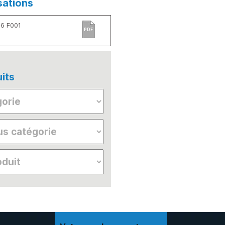
sations
6 F001
PDF
its