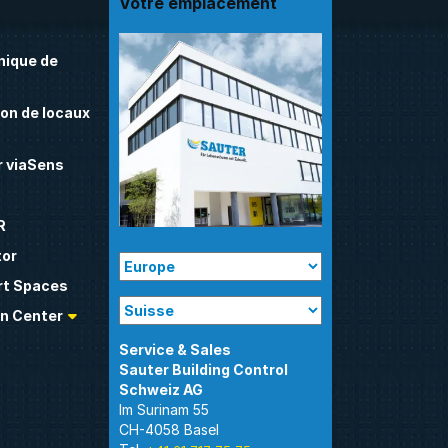
Votre emplacement
nique de
on de locaux
 viaSens
R
tor
t Spaces
n Center
Sauter Building Control
Im Surinam 55
CH-4058 Basel