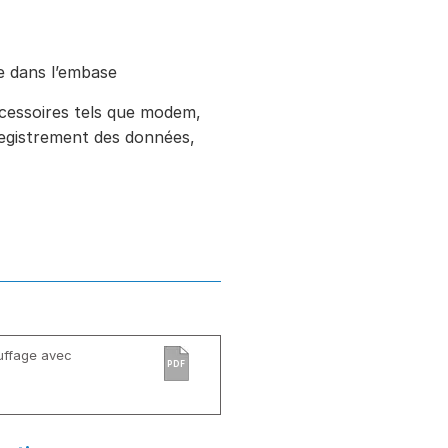
e dans l’embase
ccessoires tels que modem,
registrement des données,
uffage avec
PDF