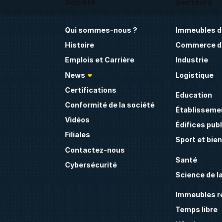
Société
Secteurs
Qui sommes-nous ?
Immeubles d
Histoire
Commerce de
Emplois et Carrière
Industrie
News
Logistique
Certifications
Education
Conformité de la société
Établissemen
Vidéos
Édifices publ
Filiales
Sport et bie
Contactez-nous
Santé
Cybersécurité
Science de la
Immeubles ré
Temps libre