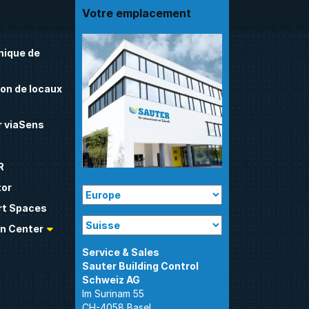
Votre emplacement
nique de
on de locaux
 viaSens
R
tor
t Spaces
n Center
Sauter Building Control
Im Surinam 55
CH-4058 Basel