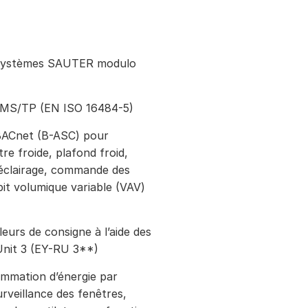
de systèmes SAUTER modulo
MS/TP (EN ISO 16484-5)
BACnet (B-ASC) pour
re froide, plafond froid,
 éclairage, commande des
bit volumique variable (VAV)
leurs de consigne à l’aide des
Unit 3 (EY-RU 3**)
ommation d’énergie par
rveillance des fenêtres,