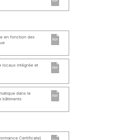
PDF
ée en fonction des
PDF
que
 locaux intégrée et
PDF
rmatique dans le
PDF
e bâtiments
ormance Certificate)