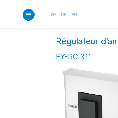
Skip
to
main
FR
DE
EN
content
Régulateur d’a
EY-RC 311