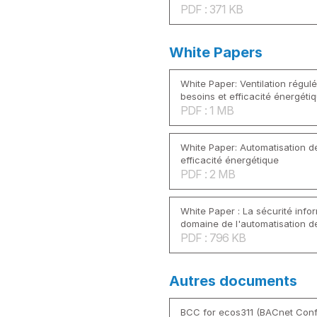
PDF : 371 KB
White Papers
White Paper: Ventilation régul
besoins et efficacité énergéti
PDF : 1 MB
White Paper: Automatisation de
efficacité énergétique
PDF : 2 MB
White Paper : La sécurité info
domaine de l'automatisation d
PDF : 796 KB
Autres documents
BCC for ecos311 (BACnet Conf