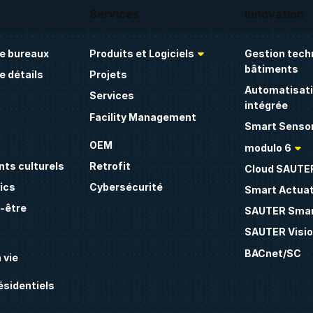
Services
Innovation
e bureaux
Produits et Logiciels
Gestion tech
bâtiments
 détails
Projets
Automatisati
Services
intégrée
Facility Management
Smart Sensor
OEM
modulo 6
ts culturels
Retrofit
Cloud SAUTE
ics
Cybersécurité
Smart Actua
n-être
SAUTER Smar
SAUTER Visio
BACnet/SC
 vie
sidentiels