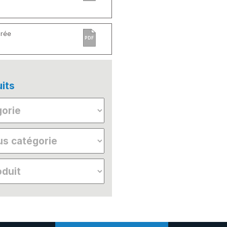
grée
PDF
its