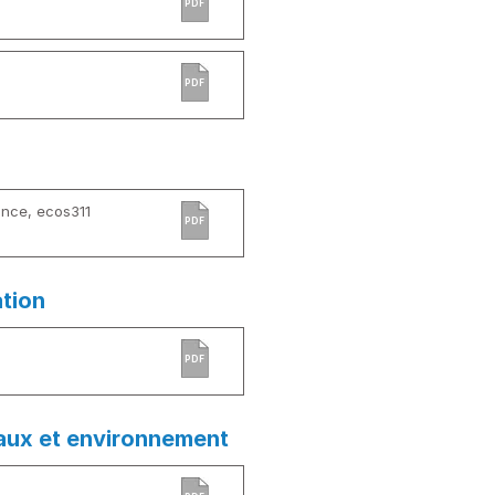
PDF
PDF
ance, ecos311
PDF
ation
PDF
aux et environnement