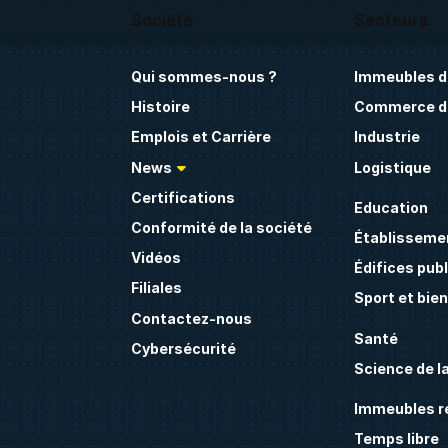
Société
Secteurs
Qui sommes-nous ?
Immeubles d
Histoire
Commerce de
Emplois et Carrière
Industrie
News
Logistique
Certifications
Education
Conformité de la société
Établissemen
Vidéos
Édifices publ
Filiales
Sport et bie
Contactez-nous
Santé
Cybersécurité
Science de la
Immeubles ré
Temps libre