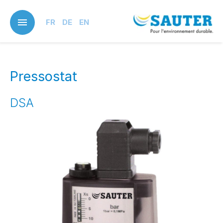
Skip
to
FR
DE
EN
main
content
Pressostat
DSA