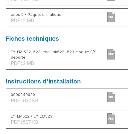
ecos 5 - Paquet climatique
PDF
PDF : 2 MB
Fiches techniques
EY-EM 522, 523: ecoLink522...523 module E/S
PDF
déporté
PDF : 2 MB
Instructions d'installation
0900240020
PDF
PDF : 637 KB
EY-EM522 / EY-EM523
PDF
PDF : 507 KB