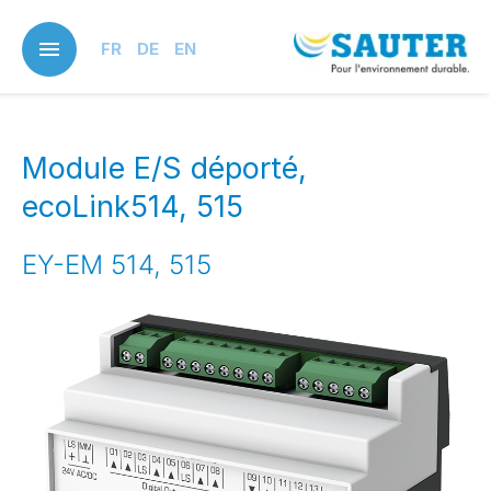
Skip
to
FR
DE
EN
main
content
Module E/S déporté,
ecoLink514, 515
EY-EM 514, 515