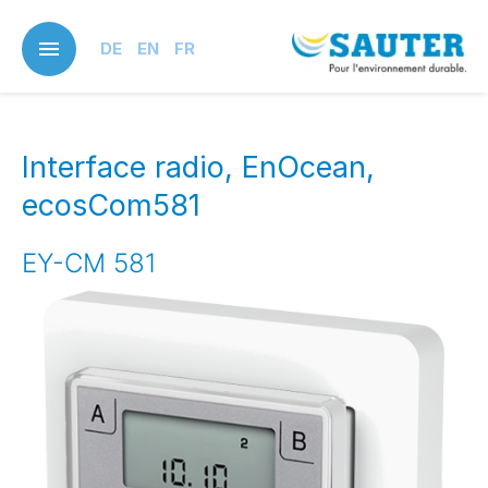
Skip
to
DE
EN
FR
main
content
Interface radio, EnOcean,
ecosCom581
EY-CM 581