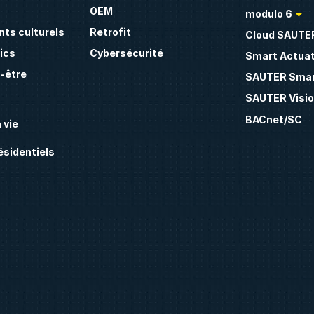
OEM
modulo 6
ts culturels
Retrofit
Cloud SAUTE
ics
Cybersécurité
Smart Actua
n-être
SAUTER Smar
SAUTER Visio
BACnet/SC
 vie
sidentiels