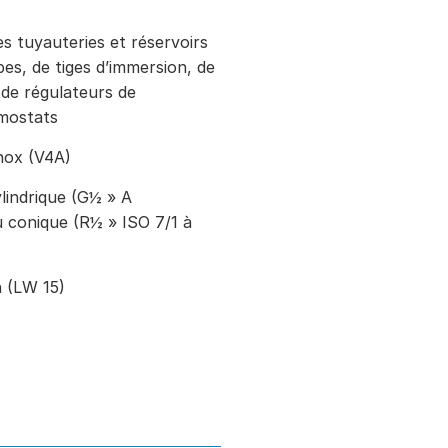
s tuyauteries et réservoirs
es, de tiges d’immersion, de
de régulateurs de
mostats
inox (V4A)
ylindrique (G½ » A
ou conique (R½ » ISO 7/1 à
n (LW 15)