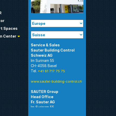
R
tor
t Spaces
n Center
Sauter Building Control
Im Surinam 55
CH-4058 Basel
Tel.
+41 61 717 75 75
www.sauter-building-control.ch
SAUTER Group
Im Surinam 55
CH-4058 Basel