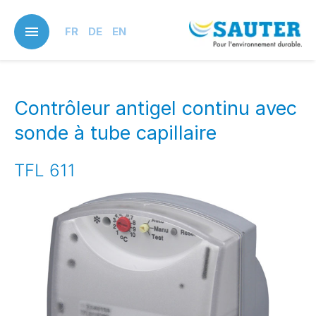
Skip
to
FR
DE
EN
main
content
Contrôleur antigel continu avec
sonde à tube capillaire
TFL 611