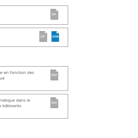
ZIP
ZIP
NEW
ée en fonction des
PDF
que
rmatique dans le
PDF
e bâtiments