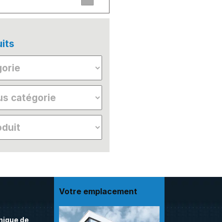
its
Votre emplacement
nique de