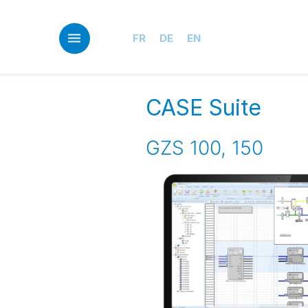
Skip
to
main
FR
DE
EN
content
CASE Suite
GZS 100, 150