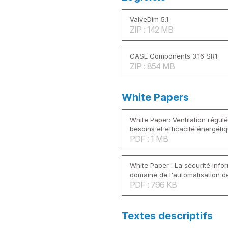
ValveDim 5.1
ZIP : 142 MB
CASE Components 3.16 SR1
ZIP : 854 MB
White Papers
White Paper: Ventilation régul
besoins et efficacité énergéti
PDF : 1 MB
White Paper : La sécurité info
domaine de l'automatisation d
PDF : 796 KB
Textes descriptifs