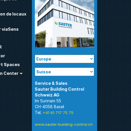
on de locaux
 viaSens
R
tor
t Spaces
n Center
Sauter Building Control
Im Surinam 55
CH-4058 Basel
Tel.
+41 61 717 75 75
www.sauter-building-control.ch