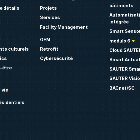
bâtiments
 détails
Projets
Automatisati
Services
intégrée
Facility Management
Smart Sensor
OEM
modulo 6
ts culturels
Retrofit
Cloud SAUTE
ics
Cybersécurité
Smart Actua
n-être
SAUTER Smar
SAUTER Visio
BACnet/SC
 vie
sidentiels