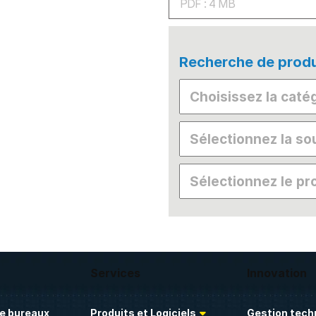
PDF : 4 MB
Recherche de produ
Services
Innovation
e bureaux
Produits et Logiciels
Gestion tech