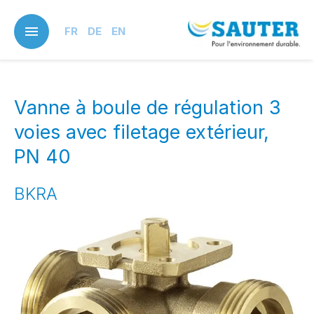
Skip
to
FR
DE
EN
main
content
Vanne à boule de régulation 3
voies avec filetage extérieur,
PN 40
BKRA