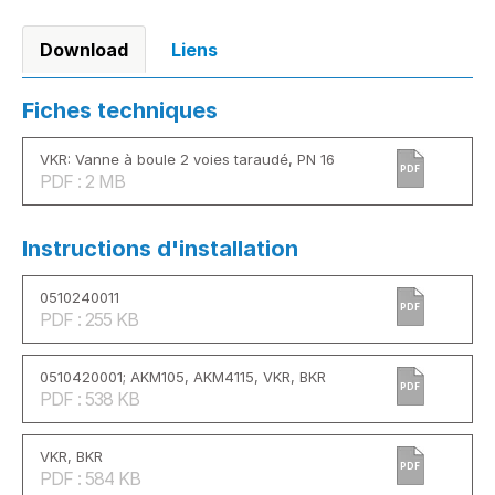
Download
Liens
Fiches techniques
VKR: Vanne à boule 2 voies taraudé, PN 16
PDF
PDF : 2 MB
Instructions d'installation
0510240011
PDF
PDF : 255 KB
0510420001; AKM105, AKM4115, VKR, BKR
PDF
PDF : 538 KB
VKR, BKR
PDF
PDF : 584 KB