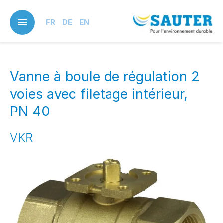
Skip
to
FR
DE
EN
main
content
Vanne à boule de régulation 2
voies avec filetage intérieur,
PN 40
VKR