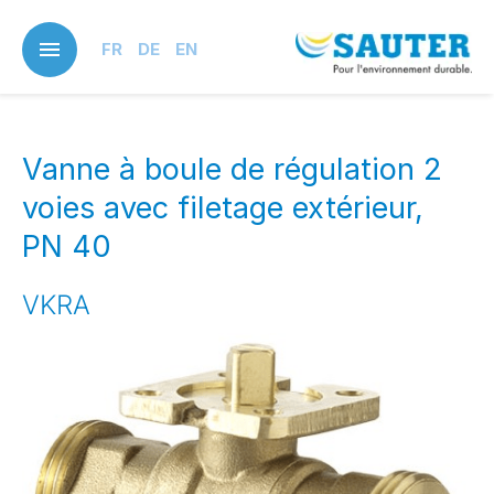
Skip
to
FR
DE
EN
main
content
Vanne à boule de régulation 2
voies avec filetage extérieur,
PN 40
VKRA