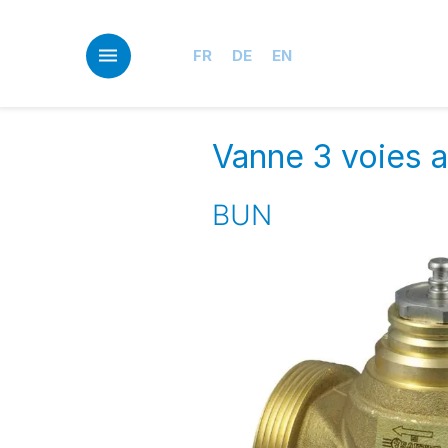
Skip
to
main
FR
DE
EN
content
Vanne 3 voies a
BUN