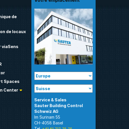
Votre emplacement
nique de
on de locaux
 viaSens
R
tor
t Spaces
n Center
Sauter Building Control
Im Surinam 55
CH-4058 Basel
Tel.
+41 61 717 75 75