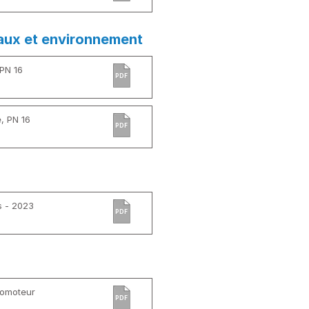
aux et environnement
 PN 16
PDF
, PN 16
PDF
s - 2023
PDF
vomoteur
PDF