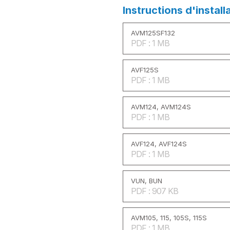
Instructions d'install
AVM125SF132
PDF : 1 MB
AVF125S
PDF : 1 MB
AVM124, AVM124S
PDF : 1 MB
AVF124, AVF124S
PDF : 1 MB
VUN, BUN
PDF : 907 KB
AVM105, 115, 105S, 115S
PDF : 1 MB