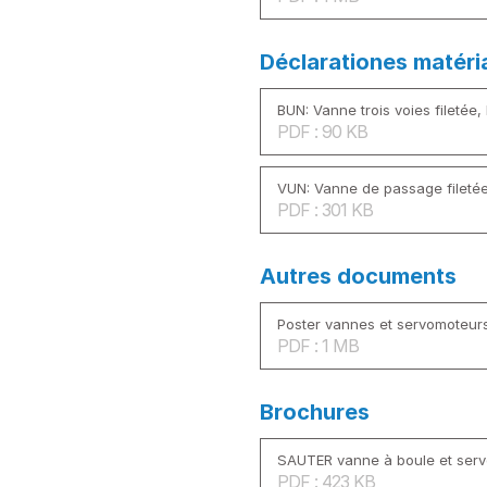
Déclarationes matéri
BUN: Vanne trois voies filetée,
PDF : 90 KB
VUN: Vanne de passage filetée
PDF : 301 KB
Autres documents
Poster vannes et servomoteur
PDF : 1 MB
Brochures
SAUTER vanne à boule et ser
PDF : 423 KB