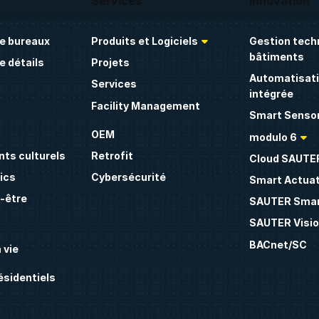
Services
Innovation
e bureaux
Produits et Logiciels
Gestion tech
bâtiments
 détails
Projets
Automatisati
Services
intégrée
Facility Management
Smart Sensor
OEM
modulo 6
ts culturels
Retrofit
Cloud SAUTE
ics
Cybersécurité
Smart Actua
n-être
SAUTER Smar
SAUTER Visio
BACnet/SC
 vie
sidentiels