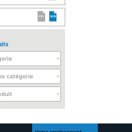
PDF
NEW
its