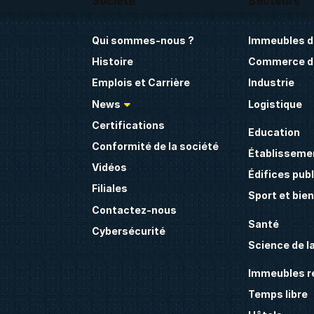
Société
Secteurs
Qui sommes-nous ?
Immeubles d
Histoire
Commerce de
Emplois et Carrière
Industrie
News
Logistique
Certifications
Education
Conformité de la société
Établissemen
Vidéos
Édifices publ
Filiales
Sport et bie
Contactez-nous
Santé
Cybersécurité
Science de la
Immeubles ré
Temps libre