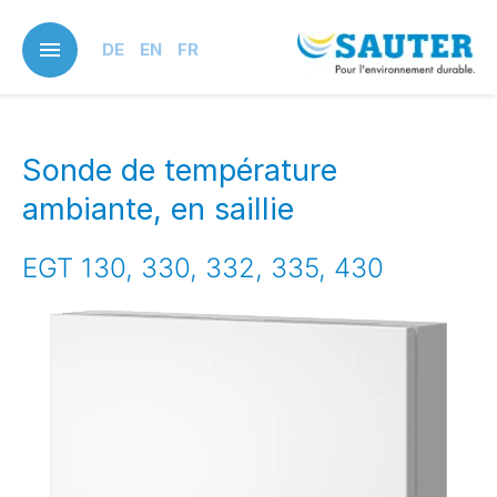
Skip
to
DE
EN
FR
main
content
Sonde de température
ambiante, en saillie
EGT 130, 330, 332, 335, 430