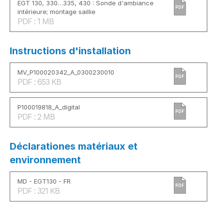
EGT 130, 330…335, 430 : Sonde d'ambiance
PDF
intérieure; montage saillie
PDF : 1 MB
Instructions d'installation
MV_P100020342_A_0300230010
PDF
PDF : 653 KB
P100019818_A_digital
PDF
PDF : 2 MB
Déclarationes matériaux et
environnement
MD - EGT130 - FR
PDF
PDF : 321 KB